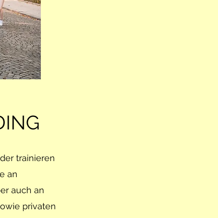
DING
der trainieren
me an
ber auch an
owie privaten