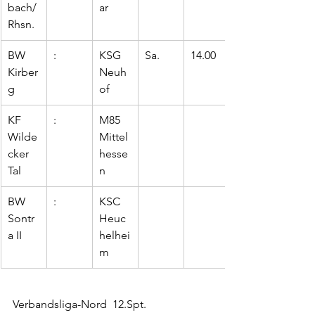
bach/
ar
Rhsn.
BW 
:
KSG 
Sa. 
14.00
Kirber
Neuh
g
of
KF 
:
M85 
Wilde
Mittel
cker 
hesse
Tal
n
BW 
:
KSC 
Sontr
Heuc
a II
helhei
m
Verbandsliga-Nord  12.Spt.