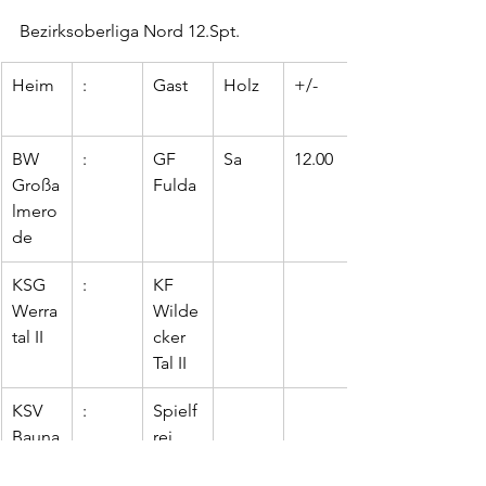
Bezirksoberliga Nord 12.Spt.
Heim
:
Gast
Holz
+/-
BW 
:
GF 
Sa
12.00
Großa
Fulda
lmero
de
KSG 
:
KF 
Werra
Wilde
tal II
cker 
Tal II
KSV 
:
Spielf
Bauna
rei
tal II