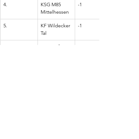
4.
KSG M85 
-1
Mittelhessen
5.
KF Wildecker 
-1
Tal
6.
GH Großen-
+1
Buseck
7.
BW Sontra II
+1
8.
KSG 
-3
Hönebach/Ro
nshsn.
9.
KSV Wetzlar
-3
10.
BW Kirberg
0