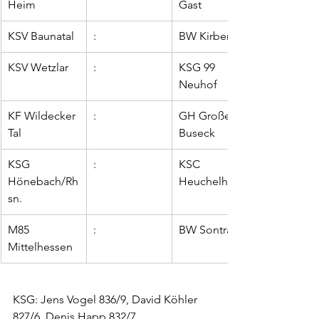
Heim
Gast
KSV Baunatal
:
BW Kirberg
KSV Wetzlar
:
KSG 99 
Neuhof
KF Wildecker 
:
GH Großen-
Tal
Buseck
KSG 
:
KSC 
Hönebach/Rh
Heuchelheim
sn.
M85 
:
BW Sontra II
Mittelhessen
KSG: Jens Vogel 836/9, David Köhler 
827/6, Denis Happ 832/7,