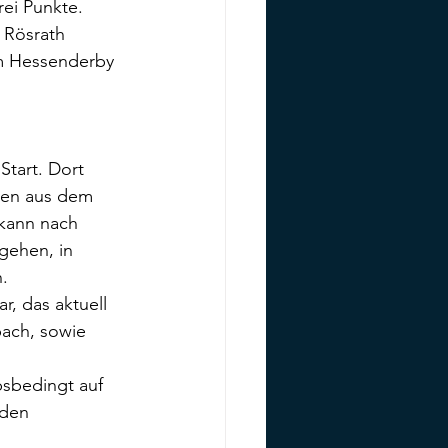
rei Punkte.
 Rösrath 
Im Hessenderby 
tart. Dort 
nen aus dem 
 kann nach 
gehen, in 
.
, das aktuell 
bach, sowie 
bsbedingt auf 
 den 