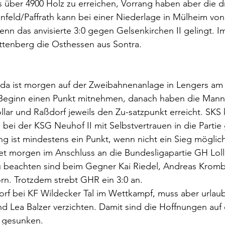
über 4900 Holz zu erreichen, Vorrang haben aber die d
nfeld/Paffrath kann bei einer Niederlage in Mülheim von
nn das anvisierte 3:0 gegen Gelsenkirchen II gelingt. 
ttenberg die Osthessen aus Sontra.
lda ist morgen auf der Zweibahnenanlage in Lengers am S
Beginn einen Punkt mitnehmen, danach haben die Man
ollar und Raßdorf jeweils den Zu-satzpunkt erreicht. SKS
bei der KSG Neuhof II mit Selbstvertrauen in die Partie 
ng ist mindestens ein Punkt, wenn nicht ein Sieg möglich
 morgen im Anschluss an die Bundesligapartie GH Lollar
 Zu beachten sind beim Gegner Kai Riedel, Andreas Krom
rn. Trotzdem strebt GHR ein 3:0 an.
dorf bei KF Wildecker Tal im Wettkampf, muss aber urlau
d Lea Balzer verzichten. Damit sind die Hoffnungen auf
 gesunken.