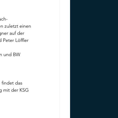
ach-
 zuletzt einen 
ner auf der 
 Peter Löffler 
gen und BW 
 findet das 
g mit der KSG 