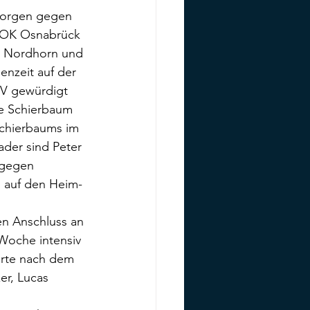
morgen gegen 
VOK Osnabrück 
t Nordhorn und 
enzeit auf der 
TV gewürdigt 
ne Schierbaum 
Schierbaums im 
der sind Peter 
 gegen 
 auf den Heim-
en Anschluss an 
 Woche intensiv 
arte nach dem 
er, Lucas 