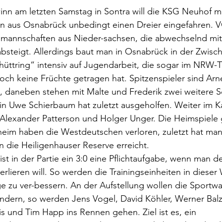
n am letzten Samstag in Sontra will die KSG Neuhof 
n aus Osnabrück unbedingt einen Dreier eingefahren. 
uhlmannschaften aus Nieder-sachsen, die abwechselnd mi
bsteigt. Allerdings baut man in Osnabrück in der Zwisch
üttring“ intensiv auf Jugendarbeit, die sogar im NRW-
och keine Früchte getragen hat. Spitzenspieler sind Ar
, daneben stehen mit Malte und Frederik zwei weitere 
n Uwe Schierbaum hat zuletzt ausgeholfen. Weiter im Ka
 Alexander Patterson und Holger Unger. Die Heimspiele
eim haben die Westdeutschen verloren, zuletzt hat man
 die Heiligenhauser Reserve erreicht.
st in der Partie ein 3:0 eine Pflichtaufgabe, wenn man d
verlieren will. So werden die Trainingseinheiten in dieser
e zu ver-bessern. An der Aufstellung wollen die Sportw
 ändern, so werden Jens Vogel, David Köhler, Werner Balz
is und Tim Happ ins Rennen gehen. Ziel ist es, ein 