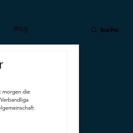
Blog
r
t morgen die 
 Verbandliga 
lgemeinschaft 