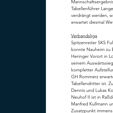
Mannschaftsergebnis 
Tabellenführer Lange
verdrängt werden, we
erwartet diesmal We
Verbandsliga
Spitzenreiter SKS Fu
konnte Nauheim zu 
Heringer Vorort in L
seinem Auswärtssieg 
kompletter Aufstellu
GH Rommerz erwartet
Tabellendritter ist.
Dennis und Lukas Ko
Neuhof II ist in Raß
Manfred Kullmann un
Zusatzpunkt immens