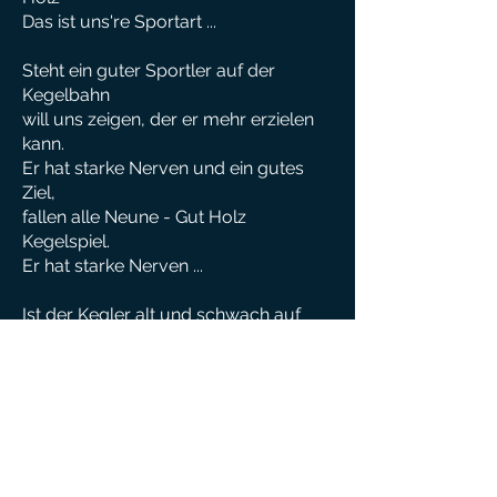
Das ist uns're Sportart ...
Steht ein guter Sportler auf der
Kegelbahn
will uns zeigen, der er mehr erzielen
kann.
Er hat starke Nerven und ein gutes
Ziel,
fallen alle Neune - Gut Holz
Kegelspiel.
Er hat starke Nerven ...
Ist der Kegler alt und schwach auf
dieser Welt,
und der Kegelsport ihm gar zu gut
gefällt,
denkt er an die Zeiten, wo man ihm
rief zu,
Gut Holz, alle Neune, _Name_ das
kannst nur du.